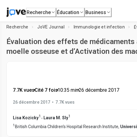
Recherche
Éducation
Business
Recherche
JoVE Journal
Immunologie et infection
Évaluation des effets de médicaments à
moelle osseuse et d’Activation des m
7.7K vues
•
Cité 7 fois
•
10:35
min
•
26 décembre 2017
•
26 décembre 2017
7.7K vues
1
1
,
Lisa Kozicky
Laura M. Sly
1
British Columbia Children's Hospital Research Institute,
Universi