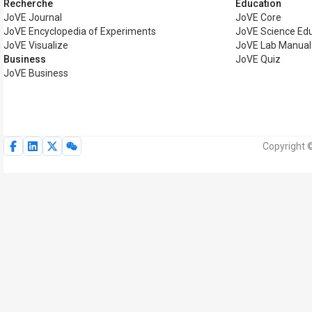
Recherche
Éducation
JoVE Journal
JoVE Core
JoVE Encyclopedia of Experiments
JoVE Science Ed
JoVE Visualize
JoVE Lab Manual
Business
JoVE Quiz
JoVE Business
Copyright 