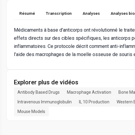
Résumé
Transcription
Analyses
Analyses bi
Médicaments à base d’anticorps ont révolutionné le trait
effets directs sur des cibles spécifiques, les anticorps 
inflammatoires. Ce protocole décrit comment anti-inflam
l’aide des macrophages de la moelle osseuse de souris 
Explorer plus de vidéos
Antibody Based Drugs
Macrophage Activation
Bone Ma
Intravenous Immunoglobulin
IL 10 Production
Western B
Mouse Models