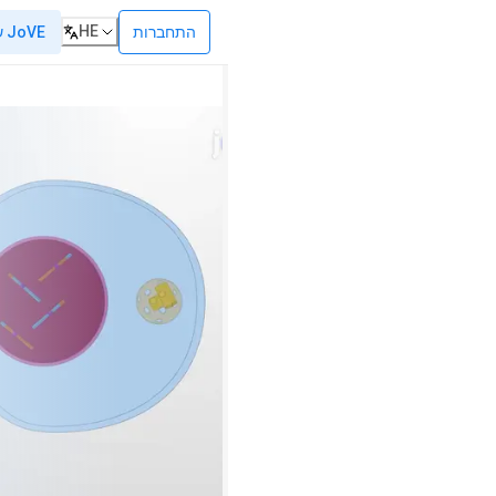
HE
התחברות
שאל את JoVE