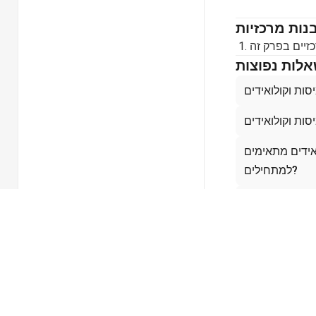
נות מרכזיות
לות נפוצות
אידים מתאימים
למתחילים?
וזרים להבין את
מושגי יסוד?
קים קשורים
No related chapt