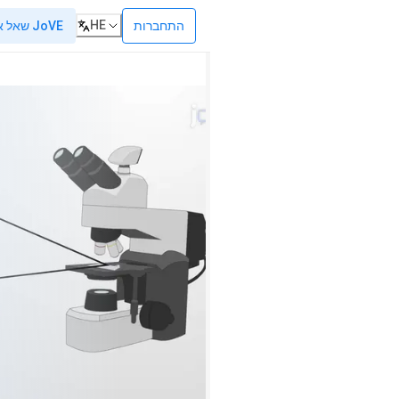
HE
התחברות
שאל את JoVE