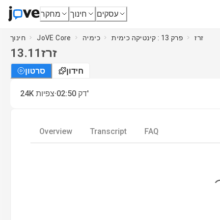
עסקים
חינוך
מחקר
זרז
פרק 13 : קינטיקה כימית
כימיה
JoVE Core
חינוך
זרז
13.11
חידון
סרטון
·
דק'
02:50
צפיות
24K
Overview
Transcript
FAQ
Loading