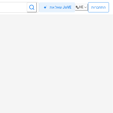
HE
התחברות
שאל את JoVE