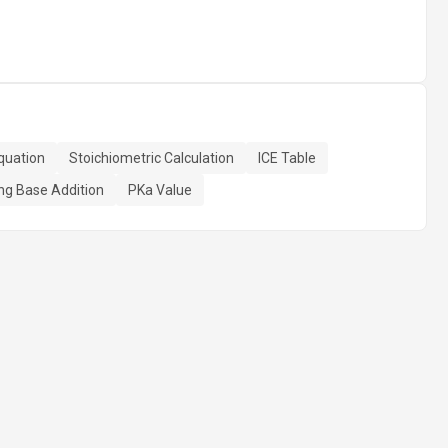
quation
Stoichiometric Calculation
ICE Table
ng Base Addition
PKa Value