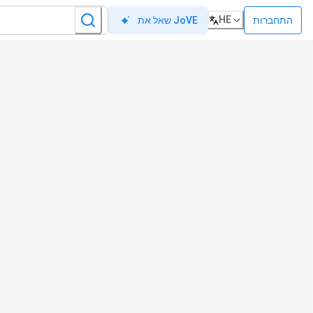
HE
התחברות
שאל את JoVE