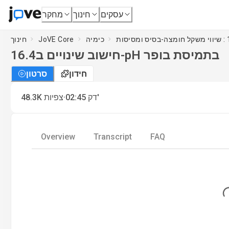
עסקים
חינוך
מחקר
כימיה
JoVE Core
חינוך
חישוב שינויים ב-pH בתמיסת בופר
16.4
חידון
סרטון
·
דק'
02:45
צפיות
48.3K
Overview
Transcript
FAQ
Load