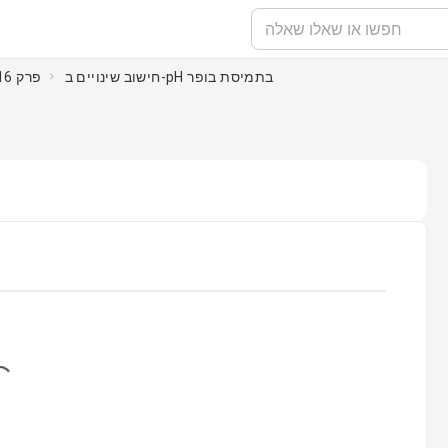
חישוב שינויים ב-pH בתמיסת בופר
פרק 16 : שיווי משקל חומצה-בסיס ומסיסות
ing...