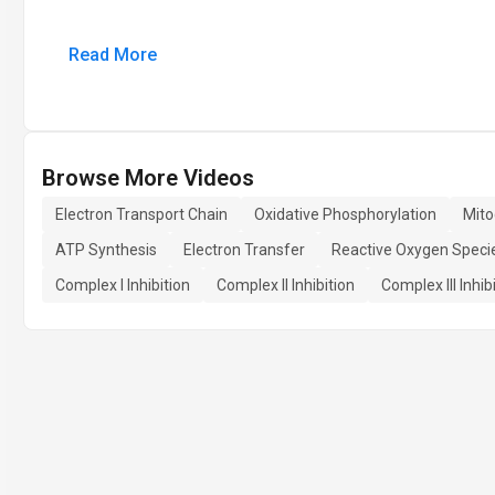
Read More
Browse More Videos
Electron Transport Chain
Oxidative Phosphorylation
Mito
ATP Synthesis
Electron Transfer
Reactive Oxygen Speci
Complex I Inhibition
Complex II Inhibition
Complex III Inhib