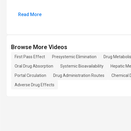
Read More
Browse More Videos
First Pass Effect
Presystemic Elimination
Drug Metaboli
Oral Drug Absorption
Systemic Bioavailability
Hepatic Me
Portal Circulation
Drug Administration Routes
Chemical 
Adverse Drug Effects