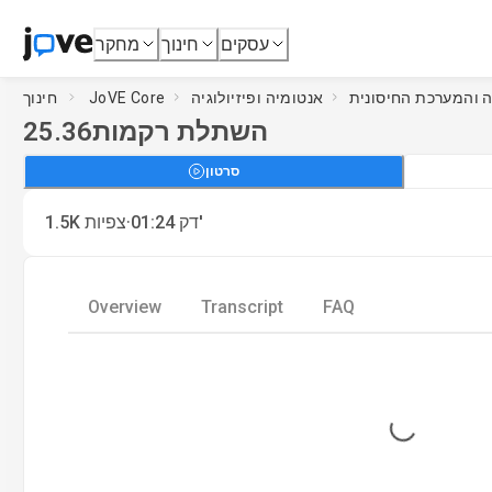
עסקים
חינוך
מחקר
אנטומיה ופיזיולוגיה
JoVE Core
חינוך
השתלת רקמות
25.36
סרטון
·
דק'
01:24
צפיות
1.5K
Overview
Transcript
FAQ
Loading...