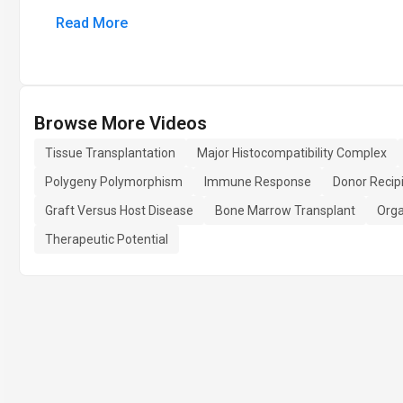
Read More
Browse More Videos
Tissue Transplantation
Major Histocompatibility Complex
Polygeny Polymorphism
Immune Response
Donor Recip
Graft Versus Host Disease
Bone Marrow Transplant
Orga
Therapeutic Potential