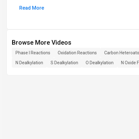
Read More
Browse More Videos
Phase I Reactions
Oxidation Reactions
Carbon Heteroat
N Dealkylation
S Dealkylation
O Dealkylation
N Oxide 