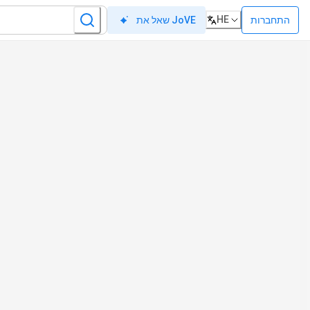
HE
התחברות
שאל את JoVE