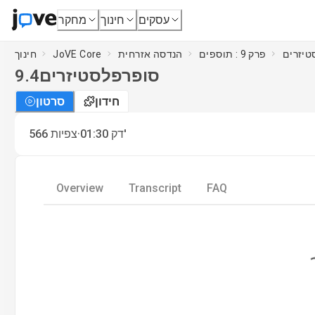
עסקים
חינוך
מחקר
טיזרים
פרק 9 : תוספים
הנדסה אזרחית
JoVE Core
חינוך
סופרפלסטיזרים
9.4
חידון
סרטון
·
דק'
01:30
צפיות
566
Overview
Transcript
FAQ
Loading