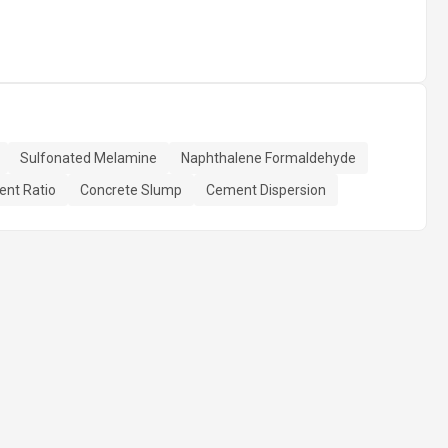
Sulfonated Melamine
Naphthalene Formaldehyde
nt Ratio
Concrete Slump
Cement Dispersion