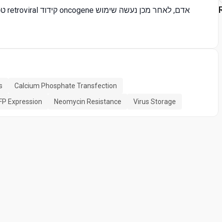
טכנ
s
Calcium Phosphate Transfection
FP Expression
Neomycin Resistance
Virus Storage