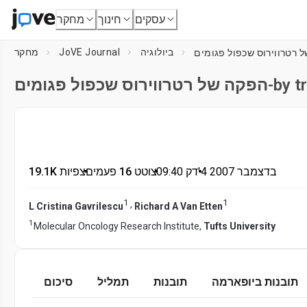
עסקים
חינוך
מחקר
ביולוגיה
JoVE Journal
מחקר
4 בדצמבר 2007
דק'
•
09:40
•
צוטט 16 פעמים
•
19.1K צפיות
1
1
,
L Cristina Gavrilescu
Richard A Van Etten
1
Molecular Oncology Research Institute,
Tufts University
תובנות ביופארמה
תובנות
תמליל
סיכום