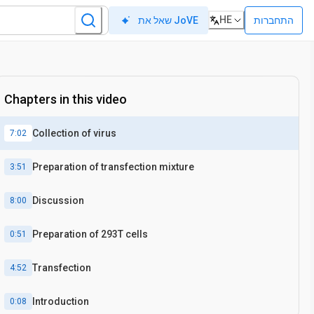
HE
התחברות
שאל את JoVE
Chapters in this video
Collection of virus
7:02
Preparation of transfection mixture
3:51
Discussion
8:00
Preparation of 293T cells
0:51
Transfection
4:52
Introduction
0:08