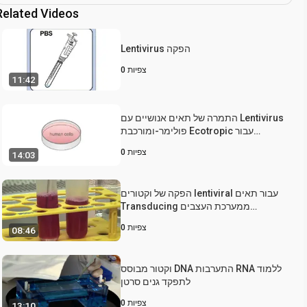
Related Videos
Lentivirus הפקה
צפיות
0
11:42
התמרה של תאים אנושיים עם Lentivirus
פולימר-ומורכבת Ecotropic עבור
Enhanced biosafety
צפיות
0
14:03
הפקה של וקטורים lentiviral עבור תאים
Transducing ממערכת העצבים
המרכזית
צפיות
0
08:46
וקטור מבוסס DNA התערבות RNA ללמוד
לתפקד גנים סרטן
צפיות
0
13:10