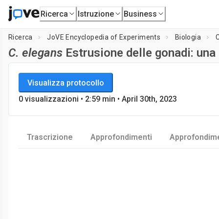
Ricerca
Istruzione
Business
Ricerca
JoVE Encyclopedia of Experiments
Biologia
C
C. elegans
Estrusione delle gonadi: una 
JoVE Encyclopedia of Experiments
Caricament
Visualizza protocollo
Biologia
0
visualizzazioni
•
2:59
min
• April 30th, 2023
Trascrizione
Approfondimenti
Approfondime