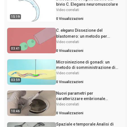
bivio C. Elegans neuromuscolare
Video correlati
15:19
0
Visualizzazioni
C. elegans
Dissezione del
blastomero: un metodo per
rimuovere il guscio dell'uovo e
Video correlati
dissociare le cellule embrionali
03:41
0
Visualizzazioni
Microiniezione di gonadi: un
metodo di somministrazione di
composti direttamente nella linea
Video correlati
germinale di
C. elegans
03:59
0
Visualizzazioni
Nuovi parametri per
caratterizzare embrionale
Allungamento del nematode
Video correlati
Caenorhabditis elegans
10:46
0
Visualizzazioni
Spaziale e temporale Analisi di