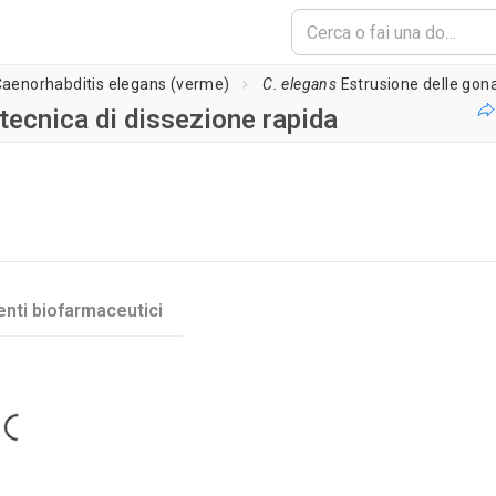
aenorhabditis elegans (verme)
C. elegans
Estrusione delle gonadi: una tecnica di dissezion
tecnica di dissezione rapida
o del player...
nti biofarmaceutici
Loading...