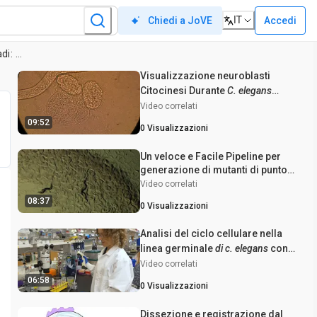
IT
Accedi
Chiedi a JoVE
e rapida
Visualizzazione neuroblasti
Citocinesi Durante
C. elegans
Embriogenesi
Video correlati
09:52
0
Visualizzazioni
Un veloce e Facile Pipeline per
generazione di mutanti di punto
Genomic in
Video correlati
c. elegans
utilizzando
CRISPR/Cas9 ribonucleoproteine
08:37
0
Visualizzazioni
Analisi del ciclo cellulare nella
linea germinale
di c. elegans
con
la timidina analogico EdU
Video correlati
06:58
0
Visualizzazioni
Dissezione e registrazione dal