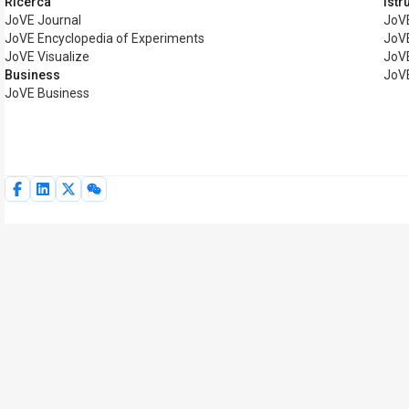
Ricerca
Istr
JoVE Journal
JoV
JoVE Encyclopedia of Experiments
JoVE
JoVE Visualize
JoV
Business
JoV
JoVE Business