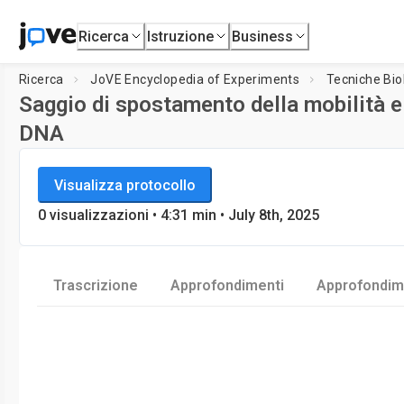
Ricerca
Istruzione
Business
Ricerca
JoVE Encyclopedia of Experiments
Tecniche Bio
Saggio di spostamento della mobilità el
DNA
JoVE Encyclopedia of Experiments
Visualizza protocollo
Tecniche Biologiche
0
visualizzazioni
•
4:31
min
• July 8th, 2025
Trascrizione
Approfondimenti
Approfondime