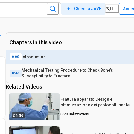
IT
Acce
Chiedi a JoVE
Chapters in this video
Introduction
0:00
Mechanical Testing Procedure to Check Bone’s
0:44
Susceptibility to Fracture
Related Videos
Frattura apparato Design e
ottimizzazione dei protocolli per le
fratture chiuse-stabilizzato in roditor
0
Visualizzazioni
06:59