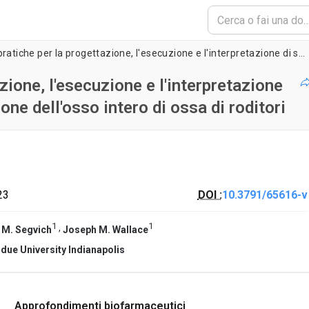
Considerazioni pratiche per la progettazione, l'esecuzione e l'interpretazione di studi che coinvolgono prove di flessione dell'osso intero di ossa di roditori
zione, l'esecuzione e l'interpretazione
one dell'osso intero di ossa di roditori
23
DOI :
10.3791/65616-v
1
1
,
 M. Segvich
Joseph M. Wallace
due University Indianapolis
Approfondimenti biofarmaceutici