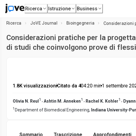
Ricerca
Istruzione
Business
Ricerca
JoVE Journal
Bioingegneria
Considerazioni pratiche per la progetta
di studi che coinvolgono prove di flessi
1.8K visualizzazioni
•
Citato da 4
•
04:20
min
•
1 settembre 20
1
1
1
,
,
,
Olivia N. Reul
Ashtin M. Anneken
Rachel K. Kohler
Dyann
1
Department of Biomedical Engineering,
Indiana University-Pur
Sommario
Trascrizione
Approfondimenti