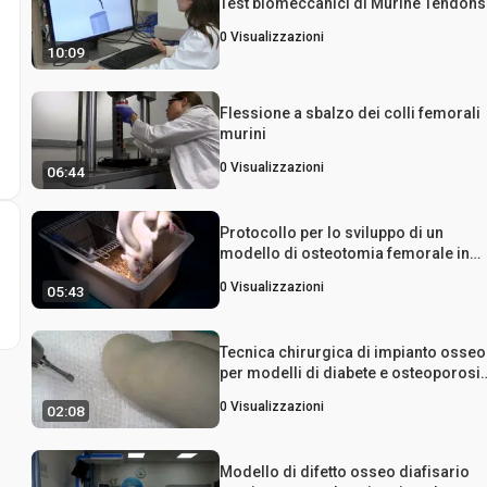
Test biomeccanici di Murine Tendons
0
Visualizzazioni
10:09
Flessione a sbalzo dei colli femorali
murini
0
Visualizzazioni
06:44
Protocollo per lo sviluppo di un
modello di osteotomia femorale in
ratti albini Wistar
0
Visualizzazioni
05:43
Tecnica chirurgica di impianto osseo
per modelli di diabete e osteoporosi
della tibia di ratto
0
Visualizzazioni
02:08
Modello di difetto osseo diafisario