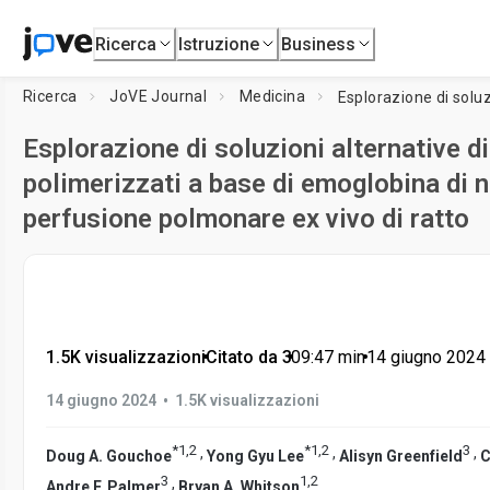
Ricerca
Istruzione
Business
Ricerca
JoVE Journal
Medicina
Esplorazione di soluzioni alternative d
polimerizzati a base di emoglobina di 
perfusione polmonare ex vivo di ratto
1.5K visualizzazioni
•
Citato da 3
•
09:47
min
•
14 giugno 2024
•
14 giugno 2024
1.5K visualizzazioni
*
1
,
2
*
1
,
2
3
,
,
,
Doug A. Gouchoe
Yong Gyu Lee
Alisyn Greenfield
C
3
1
,
2
,
Andre F. Palmer
Bryan A. Whitson