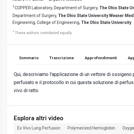
1
COPPER Laboratory, Department of Surgery,
The Ohio State U
Department of Surgery,
The Ohio State University Wexner Med
Engineering, College of Engineering,
The Ohio State University
*
These authors contributed equally
Sommario
Trascrizione
Approfondimenti
App
Qui, descriviamo l'applicazione di un vettore di ossige
perfusato e il protocollo in cui questa soluzione di perf
vivo
di ratto.
Esplora altri video
Ex Vivo Lung Perfusion
Polymerized Hemoglobin
Oxyge