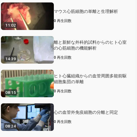
マウス心筋細胞の単離と生理解析
0
再生回数
11:02
離と新鮮な外科的試料からのヒト心室
の心筋細胞の機能解析
0
再生回数
14:39
ヒト心臓組織からの血管周囲多能前駆
細胞集団の単離
0
再生回数
08:15
心の血管外免疫細胞の分離と同定
0
再生回数
08:24