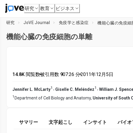
研究
教育
ビジネス
研究
JoVE Journal
免疫学と感染症
機能心臓の免疫細
機能心臓の免疫細胞の単離
14.8K 閲覧数
•
被引用数 9
•
07:26
分
•
2011年12月5日
1
1
,
,
Jennifer L. McLarty
Giselle C. Meléndez
William J. Spenc
1
Department of Cell Biology and Anatomy,
University of South 
サマリー
文字起こし
インサイト
バイオ