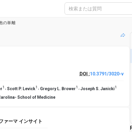
胞の単離
DOI :
10.3791/3020-v
1
1
1
1
,
,
,
er
Scott P. Levick
Gregory L. Brower
Joseph S. Janicki
Carolina- School of Medicine
ファーマ インサイト