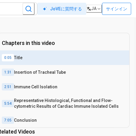
JA
サインイン
JoVEに質問する
Chapters in this video
Title
0:05
Insertion of Tracheal Tube
1:31
Immune Cell Isolation
2:51
Representative Histological, Functional and Flow-
5:54
cytometric Results of Cardiac Immune Isolated Cells
Conclusion
7:05
Related Videos