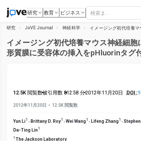
研究
教育
ビジネス
研究
JoVE Journal
神経科学
イメージング初代培養マウス神経細胞
形質膜に受容体の挿入をpHluorinタグ
12.5K 閲覧数
•
被引用数 8
•
12:58
分
•
2012年11月20日
DOI :
1
•
2012年11月20日
12.5K 閲覧数
1
1
1
1
,
,
,
,
Yun Li
Brittany D. Roy
Wei Wang
Lifeng Zhang
Stephen
1
Da-Ting Lin
1
The Jackson Laboratory