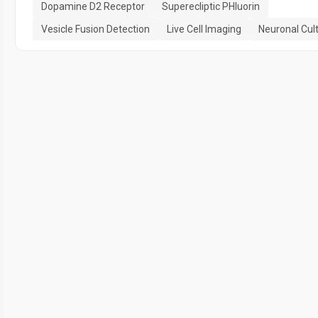
Dopamine D2 Receptor
Superecliptic PHluorin
Vesicle Fusion Detection
Live Cell Imaging
Neuronal Cul