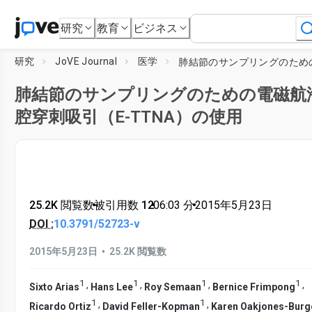
研究
教育
ビジネス
研究
JoVE Journal
医学
肺結節のサンプリングのための電磁航
腔穿刺吸引（E-TTNA）の使用
25.2K 閲覧数
•
被引用数 12
•
06:03
分
•
2015年5月23日
DOI :
10.3791/52723-v
•
2015年5月23日
25.2K 閲覧数
1
1
1
1
,
,
,
,
Sixto Arias
Hans Lee
Roy Semaan
Bernice Frimpong
1
1
,
,
Ricardo Ortiz
David Feller-Kopman
Karen Oakjones-Burg