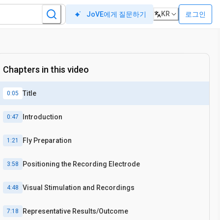
KR
로그인
JoVE에게 질문하기
Chapters in this video
Title
0:05
Introduction
0:47
Fly Preparation
1:21
Positioning the Recording Electrode
3:58
Visual Stimulation and Recordings
4:48
Representative Results/Outcome
7:18