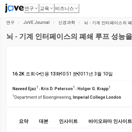
연구
교육
비즈니스
연구
JoVE Journal
신경과학
뇌 - 기계 인터페이스의 
뇌 - 기계 인터페이스의 폐쇄 루프 성능
16.2K 조회수
•
인용 13회
•
10:51
분
•
2011년 3월 10일
1
1
1
,
,
Naveed Ejaz
Kris D. Peterson
Holger G. Krapp
1
Department of Bioengineering,
Imperial College London
요약
대본
인사이트
바이오파마 인사이트