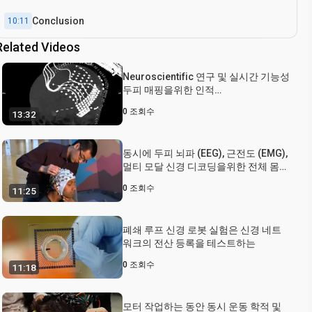
Conclusion
10:11
Related Videos
Neuroscientific 연구 및 실시간 기능성
두피 매핑을위한 인적
Electrocorticographic (ECoG) 신호를
0
조회수
13:32
녹음하기
동시에 두피 뇌파 (EEG), 근전도 (EMG),
멀티 모달 신경 디코딩을위한 전체 몸
분절 관성 기록
0
조회수
11:25
폐쇄 루프 신경 로봇 실험은 신경 네트
워크의 전산 등록을 테스트하는
0
조회수
11:18
모터 작업하는 동안 동시 운동 학적 및