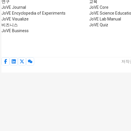
연구
교육
JoVE Journal
JoVE Core
JoVE Encyclopedia of Experiments
JoVE Science Educati
JoVE Visualize
JoVE Lab Manual
비즈니스
JoVE Quiz
JoVE Business
저작권 