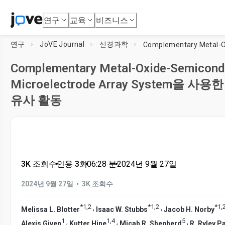
연구
교육
비즈니스
연구
JoVE Journal
신경과학
Complementary Metal-Oxide-Semicondu
Microelectrode Array System을
유사 활동
3K 조회수
•
인용 3회
•
06:28
분
•
2024년 9월 27일
•
2024년 9월 27일
3K 조회수
*
1
,
2
*
1
,
2
*
1
,
,
,
Melissa L. Blotter
Isaac W. Stubbs
Jacob H. Norby
1
1
,
4
5
,
,
,
Alexis Given
Kutter Hine
Micah R. Shepherd
R. Ryley P