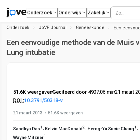
Onderzoek
Onderwijs
Zakelijk
Onderzoek
JoVE Journal
Geneeskunde
Een eenvoudige methode van de Muis 
Lung intubatie
51.6K weergaven
•
Geciteerd door 49
•
07:06
min
•
21 maart 2
DOI :
10.3791/50318-v
•
21 maart 2013
51.6K weergaven
1
2
1
,
,
,
Sandhya Das
Kelvin MacDonald
Herng-Yu Sucie Chang
1
Wayne Mitzner