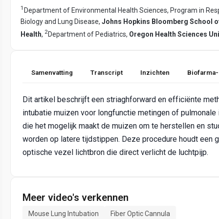
1
Department of Environmental Health Sciences, Program in Resp
Biology and Lung Disease,
Johns Hopkins Bloomberg School of
2
Health
,
Department of Pediatrics,
Oregon Health Sciences Uni
Samenvatting
Transcript
Inzichten
Biofarma-
Dit artikel beschrijft een striaghforward en efficiënte me
intubatie muizen voor longfunctie metingen of pulmonale in
die het mogelijk maakt de muizen om te herstellen en st
worden op latere tijdstippen. Deze procedure houdt een
optische vezel lichtbron die direct verlicht de luchtpijp.
Meer video's verkennen
Mouse Lung Intubation
Fiber Optic Cannula