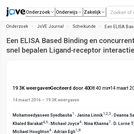
Onderzoek
Onderwijs
Zakelijk
Onderzoek
JoVE Journal
Scheikunde
Een ELISA Based Binding en concurren
snel bepalen Ligand-receptor interacti
19.3K weergaven
•
Geciteerd door 40
•
08:40
min
•
14 maart 2
•
14 maart 2016
19.3K weergaven
1
1
,
2
,
3
,
,
Mohameedyaseen Syedbasha
Janina Linnik
Deanna Sa
4
,
6
4
7
,
,
,
Khaled Barakat
Michael Joyce
Nina Khanna
D. Lorne T
4
1
,
8
,
Michael Houghton
Adrian Egli