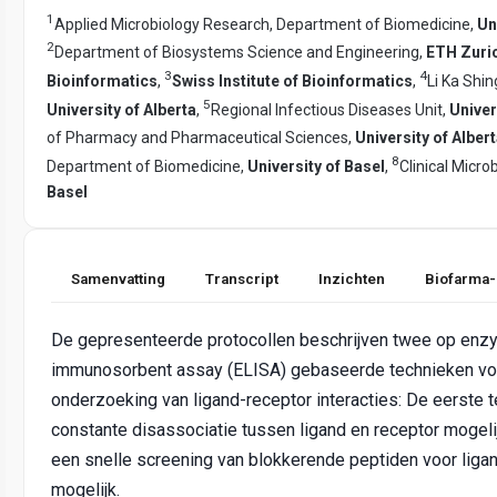
1
Applied Microbiology Research, Department of Biomedicine,
Un
2
Department of Biosystems Science and Engineering,
ETH Zuric
3
4
Bioinformatics
,
Swiss Institute of Bioinformatics
,
Li Ka Shin
5
University of Alberta
,
Regional Infectious Diseases Unit,
Univer
of Pharmacy and Pharmaceutical Sciences,
University of Alber
8
Department of Biomedicine,
University of Basel
,
Clinical Micro
Basel
Samenvatting
Transcript
Inzichten
Biofarma-
De gepresenteerde protocollen beschrijven twee op enz
immunosorbent assay (ELISA) gebaseerde technieken voo
onderzoeking van ligand-receptor interacties: De eerste t
constante disassociatie tussen ligand en receptor mogel
een snelle screening van blokkerende peptiden voor ligan
mogelijk.