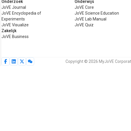
Onderzoek
Onderwijs
JoVE Journal
JoVE Core
JoVE Encyclopedia of
JoVE Science Education
Experiments
JoVE Lab Manual
JoVE Visualize
JoVE Quiz
Zakelijk
JoVE Business
Copyright © 2026 MyJoVE Corporati