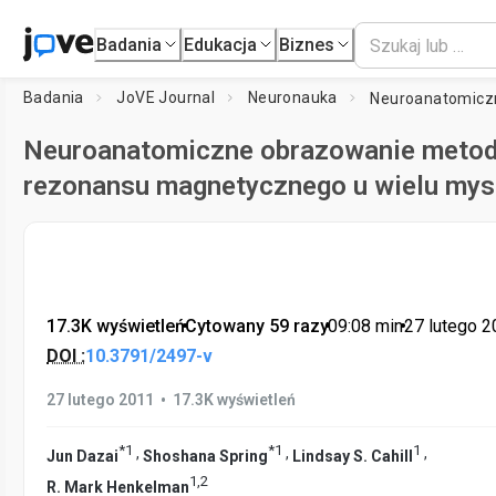
Badania
Edukacja
Biznes
Badania
JoVE Journal
Neuronauka
Neuroanatomiczne obrazowanie meto
rezonansu magnetycznego u wielu mys
17.3K wyświetleń
•
Cytowany 59 razy
•
09:08
min
•
27 lutego 
DOI :
10.3791/2497-v
•
27 lutego 2011
17.3K wyświetleń
*
1
*
1
1
,
,
,
Jun Dazai
Shoshana Spring
Lindsay S. Cahill
1
,
2
R. Mark Henkelman