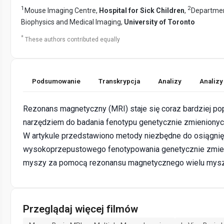
1
2
Mouse Imaging Centre,
Hospital for Sick Children
,
Departmen
Biophysics and Medical Imaging,
University of Toronto
*
These authors contributed equally
Podsumowanie
Transkrypcja
Analizy
Analizy
Rezonans magnetyczny (MRI) staje się coraz bardziej po
narzędziem do badania fenotypu genetycznie zmieniony
W artykule przedstawiono metody niezbędne do osiągnię
wysokoprzepustowego fenotypowania genetycznie zmie
myszy za pomocą rezonansu magnetycznego wielu mysz
Przeglądaj więcej filmów