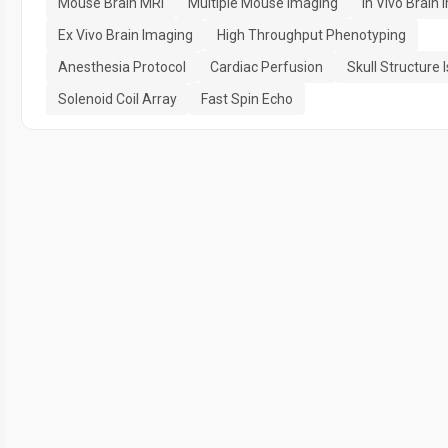
Mouse Brain MRI
Multiple Mouse Imaging
In Vivo Brain
Ex Vivo Brain Imaging
High Throughput Phenotyping
Anesthesia Protocol
Cardiac Perfusion
Skull Structure 
Solenoid Coil Array
Fast Spin Echo