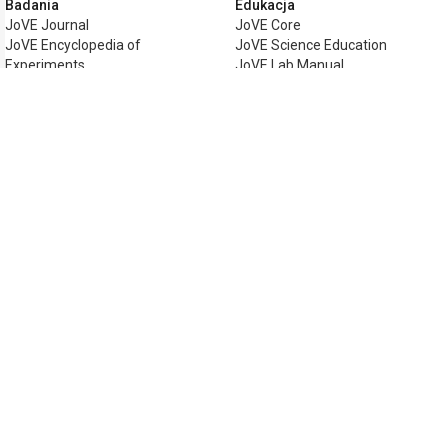
Badania
Edukacja
JoVE Journal
JoVE Core
JoVE Encyclopedia of
JoVE Science Education
Experiments
JoVE Lab Manual
JoVE Visualize
JoVE Quiz
Biznes
JoVE Business
Copyright © 2026 MyJoVE Corporation. Wsze