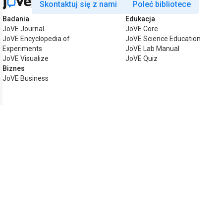
Skontaktuj się z nami
Poleć bibliotece
Badania
Edukacja
JoVE Journal
JoVE Core
JoVE Encyclopedia of
JoVE Science Education
Experiments
JoVE Lab Manual
JoVE Visualize
JoVE Quiz
Biznes
JoVE Business
Copyright © 2026 MyJoVE Corporation.