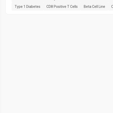
Type 1 Diabetes
CD8 Positive T Cells
Beta Cell Line
C