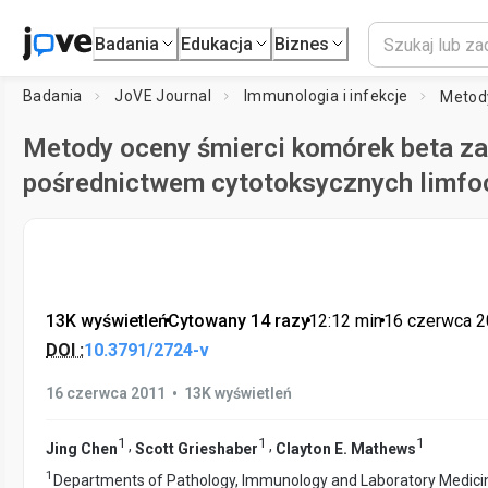
Badania
Edukacja
Biznes
Badania
JoVE Journal
Immunologia i infekcje
Metody oceny śmierci komórek beta za
pośrednictwem cytotoksycznych limfo
13K wyświetleń
•
Cytowany 14 razy
•
12:12
min
•
16 czerwca 
DOI :
10.3791/2724-v
•
16 czerwca 2011
13K wyświetleń
1
1
1
,
,
Jing Chen
Scott Grieshaber
Clayton E. Mathews
1
Departments of Pathology, Immunology and Laboratory Medicine