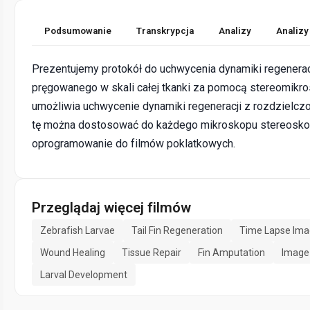
Podsumowanie
Transkrypcja
Analizy
Analizy
Prezentujemy protokół do uchwycenia dynamiki regenerac
pręgowanego w skali całej tkanki za pomocą stereomikrosk
umożliwia uchwycenie dynamiki regeneracji z rozdzielcz
tę można dostosować do każdego mikroskopu stereos
oprogramowanie do filmów poklatkowych.
Przeglądaj więcej filmów
Zebrafish Larvae
Tail Fin Regeneration
Time Lapse Ima
Wound Healing
Tissue Repair
Fin Amputation
Image
Larval Development