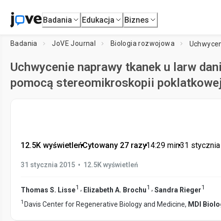
Badania
Edukacja
Biznes
Badania
JoVE Journal
Biologia rozwojowa
Uchwycenie naprawy tkanek u larw dan
pomocą stereomikroskopii poklatkowej
12.5K wyświetleń
•
Cytowany 27 razy
•
14:29
min
•
31 styczni
•
31 stycznia 2015
12.5K wyświetleń
1
1
1
,
,
Thomas S. Lisse
Elizabeth A. Brochu
Sandra Rieger
1
Davis Center for Regenerative Biology and Medicine,
MDI Biolo