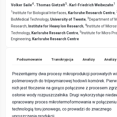
4
5
1
,
,
Volker Saile
Thomas Gietzelt
Karl-Friedrich Weibezahn
1
Institute for Biological Interfaces,
Karlsruhe Research Centre
,
3
BioMedical Technology,
University of Twente
,
Department of M
4
Research,
Institute for Heavy Ion Research
,
Institute of Micro
5
Technology,
Karlsruhe Research Centre
,
Institute for Micro Pr
Engineering,
Karlsruhe Research Centre
Podsumowanie
Transkrypcja
Analizy
Analizy
Prezentujemy dwa procesy mikroprodukcji porowatych w
polimerowych do trójwymiarowej hodowli komórek. Pier
nich jest tłoczenie na gorąco połączone z procesem zgr
osłonie wody rozpuszczalnika. Drugi wykorzystuje nied
opracowany proces mikrotermoformowania w połączeniu
technologią toru jonowego, co prowadzi do znacznego
uproszczenia produkcji.