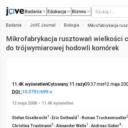
Badania
Edukacja
Biznes
Badania
JoVE Journal
Biologia
Mikrofabrykacja rusztowań wielkości 
do trójwymiarowej hodowli komórek
11.4K wyświetleń
•
Cytowany 11 razy
•
09:37
min
•
12 maja 20
DOI :
10.3791/699-v
•
12 maja 2008
11.4K wyświetleń
1
1
,
,
Stefan Giselbrecht
Eric Gottwald
Roman Truckenmueller
3
1
4
,
,
,
Christina Trautmann
Alexander Welle
Andreas Guber