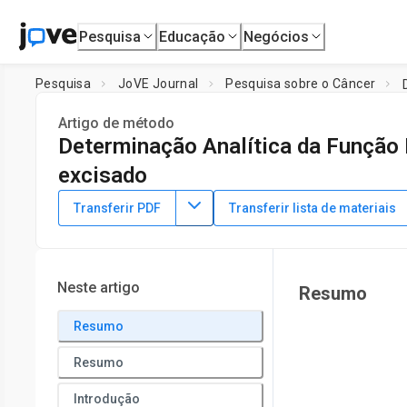
Pesquisa
Educação
Negócios
Pesquisa
JoVE Journal
Pesquisa sobre o Câncer
Artigo de método
Determinação Analítica da Função
excisado
DOI:
10.3791/62875
⸱
6 de agosto de 2021
Transferir PDF
Transferir lista de materiais
1
,
2
,
3
1
,
,
Elizabeth R. M. Zunica
Christopher L. Axelrod
L. An
1
Integrated Physiology and Molecular Medicine Laboratory,
P
3
Pennington Biomedical Research Center
,
Department of N
Neste artigo
Resumo
University of Texas Southwestern Medical Center
Resumo
Resumo
Introdução