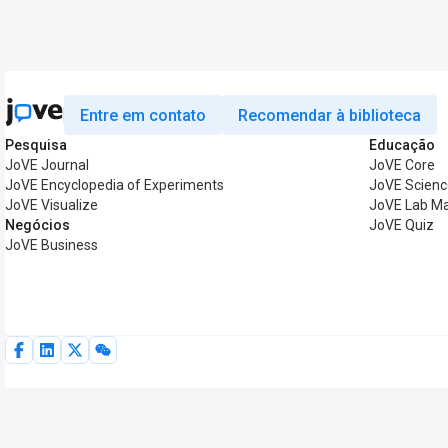
Entre em contato
Recomendar à biblioteca
Pesquisa
Educação
JoVE Journal
JoVE Core
JoVE Encyclopedia of Experiments
JoVE Scienc
JoVE Visualize
JoVE Lab M
Negócios
JoVE Quiz
JoVE Business