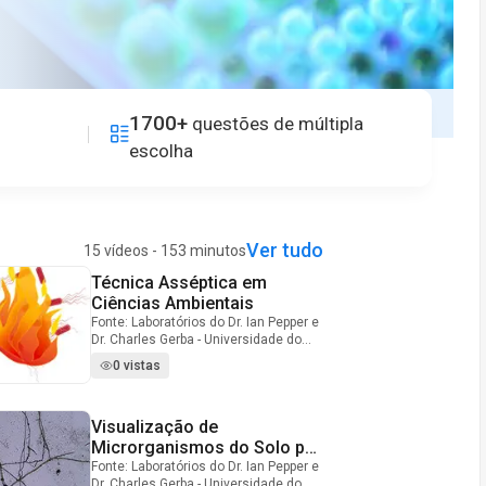
1700+
questões de múltipla
escolha
Ver tudo
15 vídeos - 153 minutos
Técnica Asséptica em
Video Duration: 10 minutes and 48 seconds
Ciências Ambientais
Fonte: Laboratórios do Dr. Ian Pepper e
Dr. Charles Gerba - Universidade do
ArizonaAutora de Demonstração:
0 vistas
Luisa Ikner A técnica asséptica é uma
habilidade fundamental amplamente
praticada no campo da microbiologia
Visualização de
Video Duration: 10 minutes and 4 seconds
ambiental que requer um equilíbrio de
atenção plena e prática em
Microrganismos do Solo por
laboratório. O uso adequado desta
Meio do Ensaio de Lâmina
Fonte: Laboratórios do Dr. Ian Pepper e
técnica reduz a probabilidade de
Dr. Charles Gerba - Universidade do