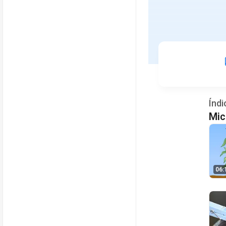
Índi
Mic
06: