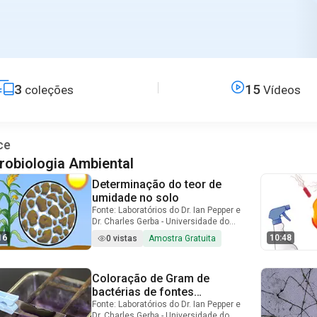
3
15
coleções
Vídeos
ce
robiologia Ambiental
Determinação do teor de
Video Duration: 6 minutes and 16 seconds
umidade no solo
Fonte: Laboratórios do Dr. Ian Pepper e
Dr. Charles Gerba - Universidade do
ArizonaAutor de Demonstração:
16
10:48
0 vistas
Amostra Gratuita
Bradley Schmitz Os solos
normalmente contêm uma
quantidade finita de água, que pode
Coloração de Gram de
Video Duration: 9 minutes and 31 seconds
ser expressa como o "teor de
umidade do solo". Essa umidade
bactérias de fontes
existe dentro dos espaços poros entre
ambientais
Fonte: Laboratórios do Dr. Ian Pepper e
os agregados do solo (espaço poros
Dr. Charles Gerba - Universidade do