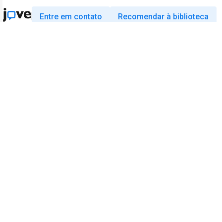
Entre em contato
Recomendar à biblioteca
Pesquisa
Educação
JoVE Journal
JoVE Core
JoVE Encyclopedia of
JoVE Science Education
Experiments
JoVE Lab Manual
JoVE Visualize
JoVE Quiz
Negócios
JoVE Business
Copyright © 2026 MyJoVE Corporation. Todo