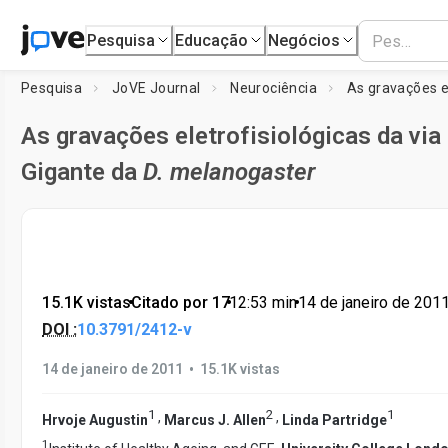
Pesquisa
Educação
Negócios
Pesquisa
JoVE Journal
Neurociência
As gravações eletrofisiológicas da via 
Gigante da
D. melanogaster
15.1K vistas
•
Citado por 17
•
12:53
min
•
14 de janeiro de 201
DOI :
10.3791/2412-v
•
14 de janeiro de 2011
15.1K vistas
1
2
1
,
,
Hrvoje Augustin
Marcus J. Allen
Linda Partridge
1