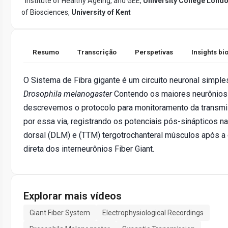
Institute of Healthy Ageing, and GEE,
University College Lond
of Biosciences,
University of Kent
Resumo
Transcrição
Perspetivas
Insights b
O Sistema de Fibra gigante é um circuito neuronal simple
Drosophila melanogaster
Contendo os maiores neurônios
descrevemos o protocolo para monitoramento da transmi
por essa via, registrando os potenciais pós-sinápticos na
dorsal (DLM) e (TTM) tergotrochanteral músculos após a
direta dos interneurônios Fiber Giant.
Explorar mais vídeos
Giant Fiber System
Electrophysiological Recordings