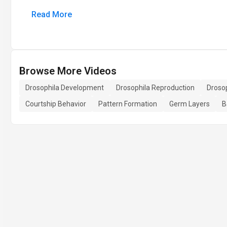
Read More
Browse More Videos
Drosophila Development
Drosophila Reproduction
Drosop
Courtship Behavior
Pattern Formation
Germ Layers
B