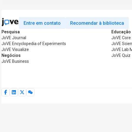
Entre em contato
Recomendar à biblioteca
Pesquisa
Educação
JoVE Journal
JoVE Core
JoVE Encyclopedia of Experiments
JoVE Scien
JoVE Visualize
JoVE Lab 
Negócios
JoVE Quiz
JoVE Business