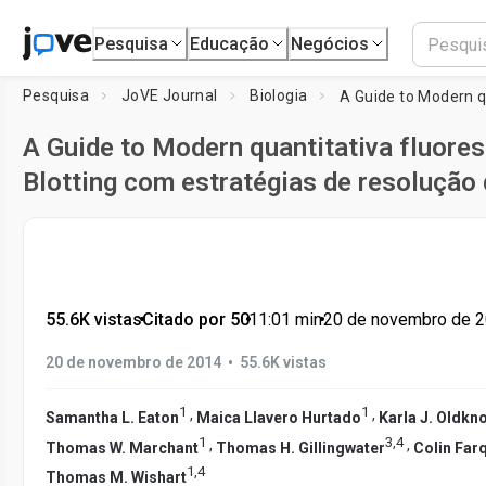
Pesquisa
Educação
Negócios
Pesquisa
JoVE Journal
Biologia
A Guide to Modern quantitativa fluore
Blotting com estratégias de resolução
55.6K vistas
•
Citado por 50
•
11:01
min
•
20 de novembro de 
•
20 de novembro de 2014
55.6K vistas
1
1
,
,
Samantha L. Eaton
Maica Llavero Hurtado
Karla J. Oldkn
1
3
,
4
,
,
Thomas W. Marchant
Thomas H. Gillingwater
Colin Far
1
,
4
Thomas M. Wishart