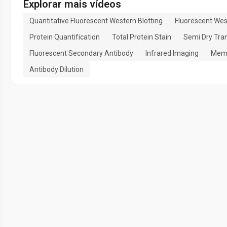
Explorar mais vídeos
Quantitative Fluorescent Western Blotting
Fluorescent Wes
Protein Quantification
Total Protein Stain
Semi Dry Tra
Fluorescent Secondary Antibody
Infrared Imaging
Memb
Antibody Dilution