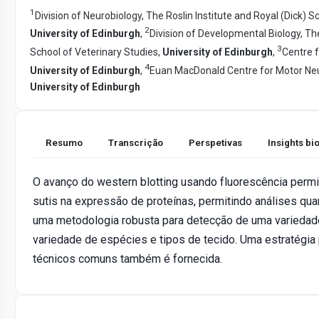
1
Division of Neurobiology, The Roslin Institute and Royal (Dick) S
2
University of Edinburgh
,
Division of Developmental Biology, The
3
School of Veterinary Studies,
University of Edinburgh
,
Centre f
4
University of Edinburgh
,
Euan MacDonald Centre for Motor Ne
University of Edinburgh
Resumo
Transcrição
Perspetivas
Insights b
O avanço do western blotting usando fluorescência perm
sutis na expressão de proteínas, permitindo análises qua
uma metodologia robusta para detecção de uma variedad
variedade de espécies e tipos de tecido. Uma estratégia
técnicos comuns também é fornecida.