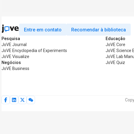
Entre em contato
Recomendar à biblioteca
Pesquisa
Educação
JoVE Journal
JoVE Core
JoVE Encyclopedia of Experiments
JoVE Science 
JoVE Visualize
JoVE Lab Manu
Negócios
JoVE Quiz
JoVE Business
Copy