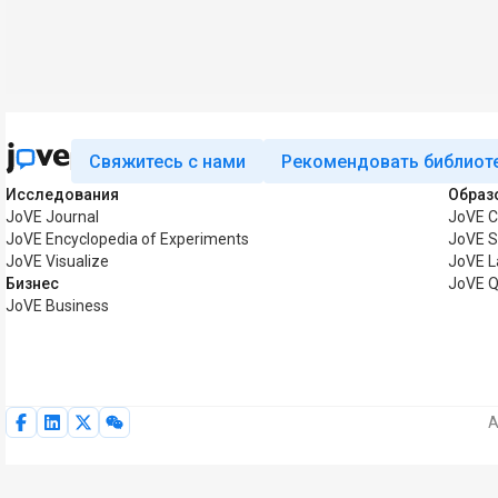
Свяжитесь с нами
Рекомендовать библиот
Исследования
Образ
JoVE Journal
JoVE C
JoVE Encyclopedia of Experiments
JoVE S
JoVE Visualize
JoVE L
Бизнес
JoVE Q
JoVE Business
А