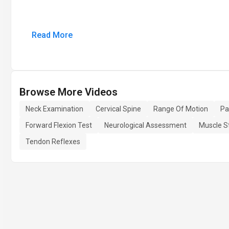
Read More
Browse More Videos
Neck Examination
Cervical Spine
Range Of Motion
Pa
Forward Flexion Test
Neurological Assessment
Muscle S
Tendon Reflexes