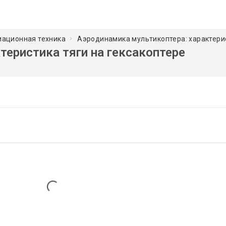
иационная техника
Аэродинамика мультикоптера: характерис
теристика тяги на гексакоптере
Loading...