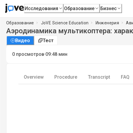
Исследования
Образование
Бизнес
Образование
JoVE Science Education
Инженерия
Ав
Аэродинамика мультикоптера: харак
Видео
Тест
·
0
просмотров
09:48
мин
Overview
Procedure
Transcript
FAQ