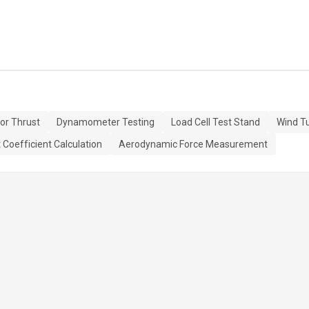
or Thrust
Dynamometer Testing
Load Cell Test Stand
Wind T
 Coefficient Calculation
Aerodynamic Force Measurement