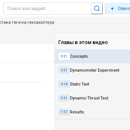
Спрос
тика тяги на гексакоптере
Главы в этом видео
Concepts
0:01
Dynamometer Experiment
3:01
Static Text
4:18
Dynamic Thrust Test
5:51
Results
7:57