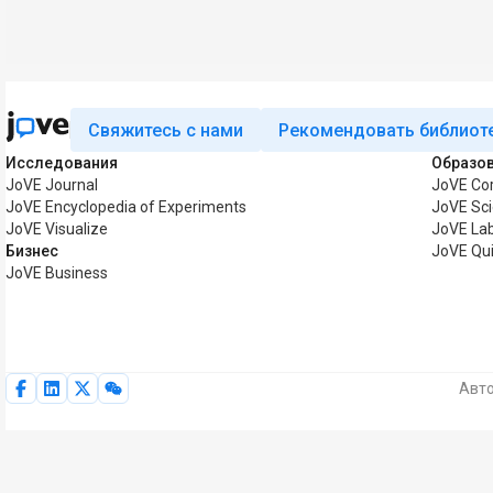
Свяжитесь с нами
Рекомендовать библиот
Исследования
Образо
JoVE Journal
JoVE Co
JoVE Encyclopedia of Experiments
JoVE Sci
JoVE Visualize
JoVE La
Бизнес
JoVE Qu
JoVE Business
Авто