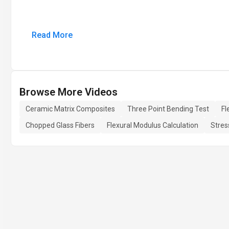
Read More
Browse More Videos
Ceramic Matrix Composites
Three Point Bending Test
Fl
Chopped Glass Fibers
Flexural Modulus Calculation
Stres