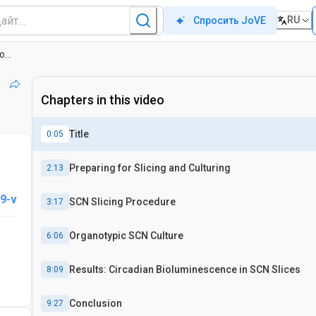
RU
Спросить JoVE
Подготовка фрагментов, органотипической культивирования тканей и люциферазы Запись часы активность генов в супрахиазматическое ядро
Chapters in this video
Title
0:05
Preparing for Slicing and Culturing
2:13
9-v
SCN Slicing Procedure
3:17
Organotypic SCN Culture
6:06
Results: Circadian Bioluminescence in SCN Slices
8:09
Conclusion
9:27