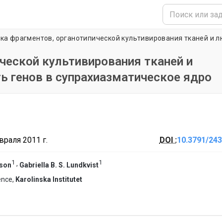
ческой культивирования тканей и
 генов в супрахиазматическое ядро
враля 2011 г.
DOI :
10.3791/243
1
1
,
sson
Gabriella B. S. Lundkvist
ence,
Karolinska Institutet