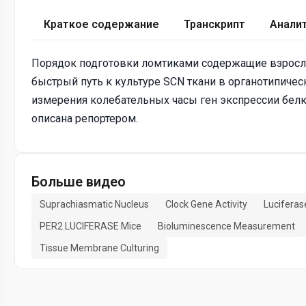
Краткое содержание
Транскрипт
Анали
Порядок подготовки ломтиками содержащие взрослой
быстрый путь к культуре SCN ткани в органотипическ
измерения колебательных часы ген экспрессии бел
описана репортером.
Больше видео
Suprachiasmatic Nucleus
Clock Gene Activity
Luciferas
PER2 LUCIFERASE Mice
Bioluminescence Measurement
Tissue Membrane Culturing