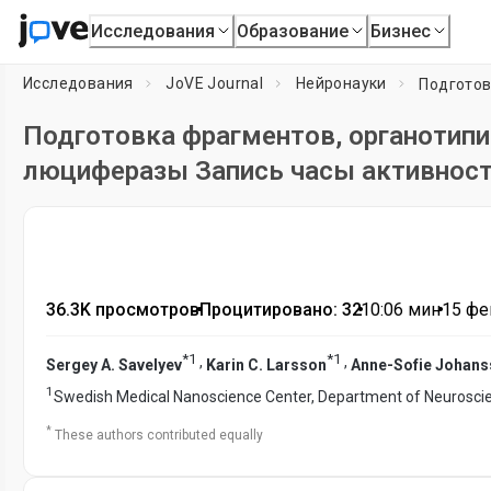
Исследования
Образование
Бизнес
Исследования
JoVE Journal
Нейронауки
Подготовка фрагментов, органотипи
люциферазы Запись часы активность
36.3K просмотров
•
Процитировано: 32
•
10:06
мин
•
15 фе
*
1
*
1
,
,
Sergey A. Savelyev
Karin C. Larsson
Anne-Sofie Johan
1
Swedish Medical Nanoscience Center, Department of Neurosci
*
These authors contributed equally