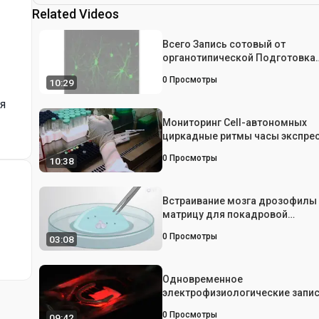
Related Videos
Всего Запись сотовый от
органотипической Подготовка
Кусочек Неокортекс
0
Просмотры
10:29
я
Мониторинг Cell-автономных
циркадные ритмы часы экспре
гена люциферазы Использован
0
Просмотры
10:38
Репортеры Биолюминесценция
Встраивание мозга дрозофилы
матрицу для покадровой
визуализации нейронов цирка
0
Просмотры
03:08
часов
Одновременное
электрофизиологические запис
Кальций изображений
0
Просмотры
09:42