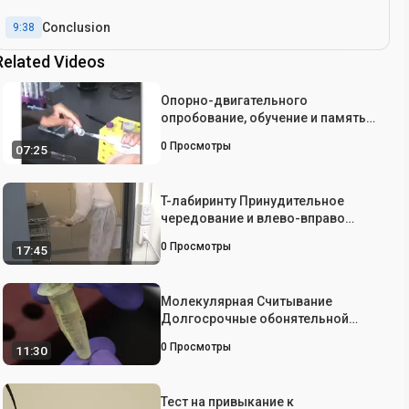
Conclusion
9:38
Related Videos
Опорно-двигательного
опробование, обучение и память
Дефицит Drosophila Модели
0
Просмотры
07:25
нейродегенерации
T-лабиринту Принудительное
чередование и влево-вправо
дискриминации Задачи для
0
Просмотры
17:45
оценки рабочей и обращение к
памяти у мышей
Молекулярная Считывание
Долгосрочные обонятельной
адаптации в C. Элеганс
0
Просмотры
11:30
Тест на привыкание к