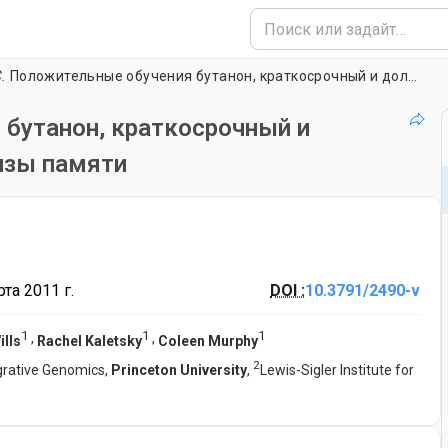
.
Положительные обучения бутанон, краткосрочный и долгосрочный Ассоциативные Анализы памяти
бутанон, краткосрочный и
изы памяти
та 2011 г.
DOI :
10.3791/2490-v
1
1
1
,
,
ills
Rachel Kaletsky
Coleen Murphy
2
egrative Genomics,
Princeton University
,
Lewis-Sigler Institute for