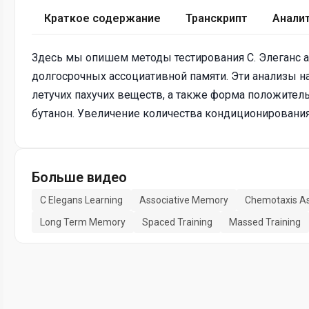
Краткое содержание
Транскрипт
Анали
Здесь мы опишем методы тестирования C. Элеганс а
долгосрочных ассоциативной памяти. Эти анализы н
летучих пахучих веществ, а также форма положител
бутанон. Увеличение количества кондиционировани
Больше видео
C Elegans Learning
Associative Memory
Chemotaxis A
Long Term Memory
Spaced Training
Massed Training