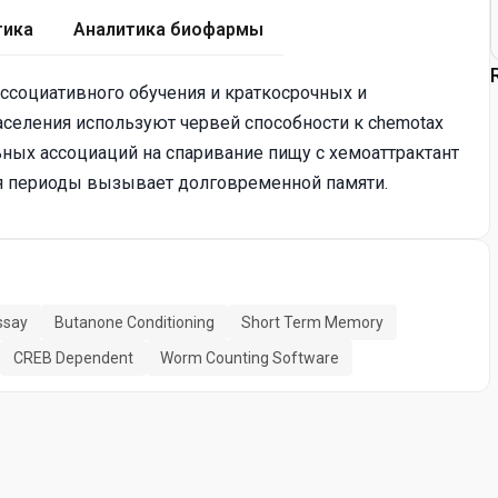
тика
Аналитика биофармы
ссоциативного обучения и краткосрочных и
аселения используют червей способности к chemotax
ьных ассоциаций на спаривание пищу с хемоаттрактант
я периоды вызывает долговременной памяти.
ssay
Butanone Conditioning
Short Term Memory
CREB Dependent
Worm Counting Software