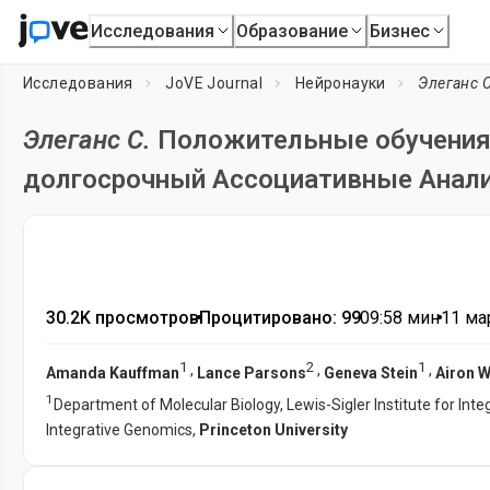
Исследования
Образование
Бизнес
Исследования
JoVE Journal
Нейронауки
Элеганс C
Элеганс C.
Положительные обучения 
долгосрочный Ассоциативные Анал
30.2K просмотров
•
Процитировано: 99
•
09:58
мин
•
11 мар
1
2
1
,
,
,
Amanda Kauffman
Lance Parsons
Geneva Stein
Airon W
1
Department of Molecular Biology, Lewis-Sigler Institute for Int
Integrative Genomics,
Princeton University