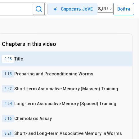
RU
Войти
Спросить JoVE
Chapters in this video
Title
0:05
Preparing and Preconditioning Worms
1:15
Short-term Associative Memory (Massed) Training
2:47
Long-term Associative Memory (Spaced) Training
4:24
Chemotaxis Assay
6:16
Short- and Long-term Associative Memory in Worms
8:21