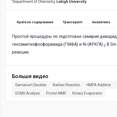
1
Department of Chemistry,
Lehigh University
Краткое содержание
Транскрипт
Аналитика
Простой процедуры по подготовке самария дииодид
гексаметилфосфорамида (ГМФА) и Ni (АРКГА)
В Sm 
2
реакции.
Больше видео
Samarium Diiodide
Barbier Reaction
HMPA Additive
GCMS Analysis
Proton NMR
Rotary Evaporator