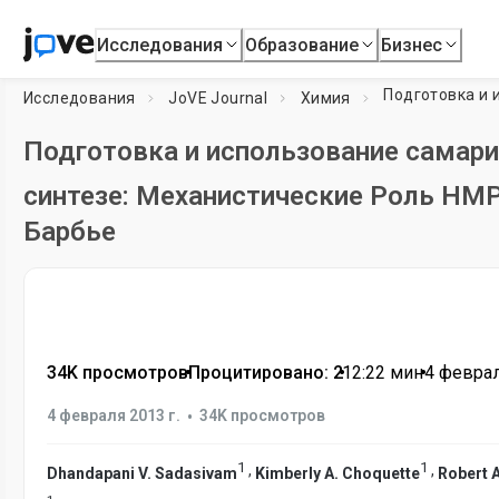
Исследования
Образование
Бизнес
Подготовка и 
Исследования
JoVE Journal
Химия
Подготовка и использование самари
синтезе: Механистические Роль HMPA 
Барбье
34K просмотров
•
Процитировано: 2
•
12:22
мин
•
4 феврал
•
4 февраля 2013 г.
34K просмотров
1
1
,
,
Dhandapani V. Sadasivam
Kimberly A. Choquette
Robert A