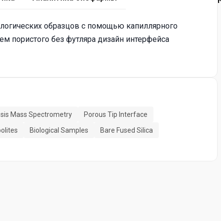
ологических образцов с помощью капиллярного
м пористого без футляра дизайн интерфейса
resis Mass Spectrometry
Porous Tip Interface
olites
Biological Samples
Bare Fused Silica