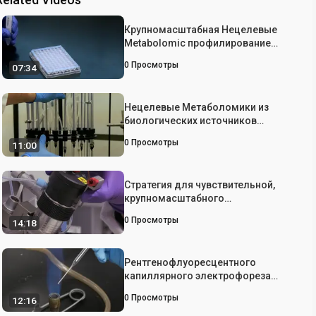
Крупномасштабная Нецелевые
Metabolomic профилирование
сыворотки Ultra Performance
0
Просмотры
07:34
жидкостной хроматографии-
масс-спектрометрии (UPLC-MS)
Нецелевые Метаболомики из
биологических источников
Использование UltraPerformance
0
Просмотры
11:00
жидкостной хроматографии
высокого разрешения масс-
спектрометрии (UPLC-HRMS)
Стратегия для чувствительной,
крупномасштабного
Количественные Metabolomics
0
Просмотры
14:18
Рентгенофлуоресцентного
капиллярного электрофореза
масс-спектрометрии для
0
Просмотры
12:16
метаболомики одноклеточных в
жить лягушки (Xenopus laevis)