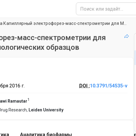
Без футляра Капиллярный электрофорез-масс-спектрометрии для Метаболический Профилирование биологических образцов
орез-масс-спектрометрии для
ологических образцов
бря 2016 г.
DOI :
10.3791/54535-v
1
awi Ramautar
 Drug Research,
Leiden University
тика
Аналитика биофармы