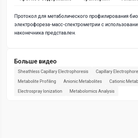
Протокол для метаболического профилирования би
электрофореза-масс-спектрометрии с использование
наконечника представлен.
Больше видео
Sheathless Capillary Electrophoresis
Capillary Electropho
Metabolite Profiling
Anionic Metabolites
Cationic Metab
Electrospray Ionization
Metabolomics Analysis