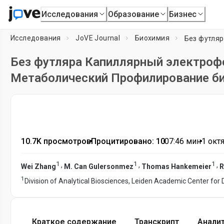
Исследования
Образование
Бизнес
Исследования
JoVE Journal
Биохимия
Без футляра Капиллярный электроф
Метаболический Профилирование би
10.7K просмотров
•
Процитировано: 10
•
07:46
мин
•
1 октя
1
1
1
,
,
,
Wei Zhang
M. Can Gulersonmez
Thomas Hankemeier
R
1
Division of Analytical Biosciences, Leiden Academic Center for
Краткое содержание
Транскрипт
Анали