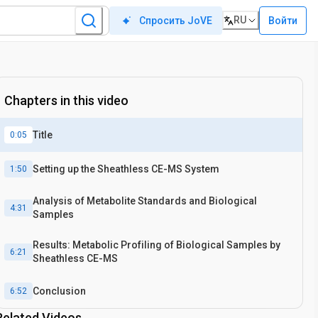
RU
Войти
Спросить JoVE
Chapters in this video
Title
0:05
Setting up the Sheathless CE-MS System
1:50
Analysis of Metabolite Standards and Biological
4:31
Samples
Results: Metabolic Profiling of Biological Samples by
6:21
Sheathless CE-MS
Conclusion
6:52
Related Videos