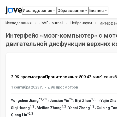
Исследования
Образование
Бизнес
Исследования
JoVE Journal
Нейронауки
Интерфейс «мозг-компьютер» с мот
двигательной дисфункции верхних к
2.9K просмотров
•
Процитировано: 8
•
09:42
мин
•
1 сентяб
•
1 сентября 2023 г.
2.9K просмотров
*
1
,
2
,
3
*
4
1
,
3
,
5
,
,
,
Yongchun Jiang
Junxiao Yin
Biyi Zhao
Yajie Zh
1
,
3
1
,
3
1
,
3
,
,
,
Siqi Huang
Meilian Zhong
Yanni Zhang
Guibing Ta
*
2
,
3
Qiang Lin