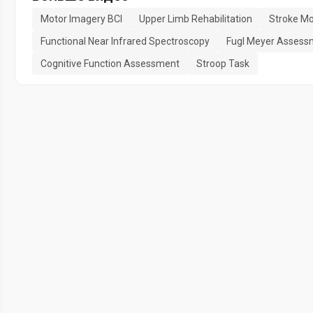
Motor Imagery BCI
Upper Limb Rehabilitation
Stroke Mo
Functional Near Infrared Spectroscopy
Fugl Meyer Assess
Cognitive Function Assessment
Stroop Task