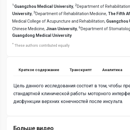
1
2
Guangzhou Medical University
,
Department of Rehabilitatio
3
University
,
Department of Rehabilitation Medicine,
The Fifth A
Medical College of Acupuncture and Rehabilitation,
Guangzhou U
6
Chinese Medicine,
Jinan University
,
Department of Stomatology
Guangdong Medical University
*
These authors contributed equally
Краткое содержание
Транскрипт
Аналитика
Цель данного исследования состоит в том, чтобы 
стандартной клинической работы моторного интерфе
дисфункции верхних конечностей после инсульта.
Больше видео