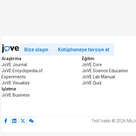
Bize ulaşın
Kütüphaneye tavsiye et
Araştırma
Eğitim
JoVE Journal
JoVE Core
JoVE Encyclopedia of
JoVE Science Education
Experiments
JoVE Lab Manual
JoVE Visualize
JoVE Quiz
İşletme
JoVE Business
Telif hakkı © 2026 MyJo