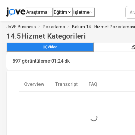
Araştırma
Eğitim
İşletme
JoVE Business
Pazarlama
Bölüm 14 : Hizmet Pazarlamas
14.5
Hizmet Kategorileri
Video
·
897
görüntüleme
01:24
dk
Overview
Transcript
FAQ
Loading...