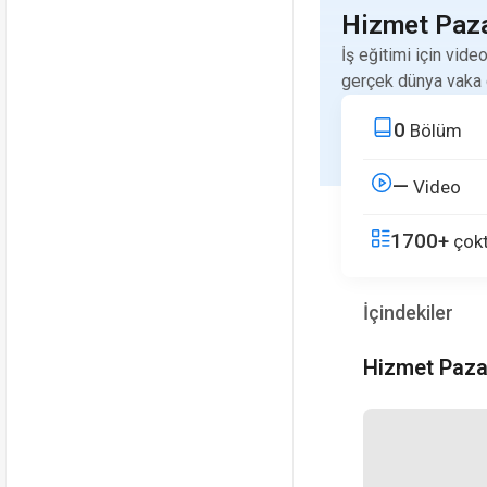
Hizmet Paz
İş eğitimi için vide
gerçek dünya vaka 
0
Bölüm
—
Video
1700+
çokt
İçindekiler
Hizmet Paza