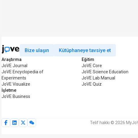
Bize ulaşın
Kütüphaneye tavsiye et
Araştırma
Eğitim
JoVE Journal
JoVE Core
JoVE Encyclopedia of
JoVE Science Education
Experiments
JoVE Lab Manual
JoVE Visualize
JoVE Quiz
İşletme
JoVE Business
Telif hakkı © 2026 MyJoV