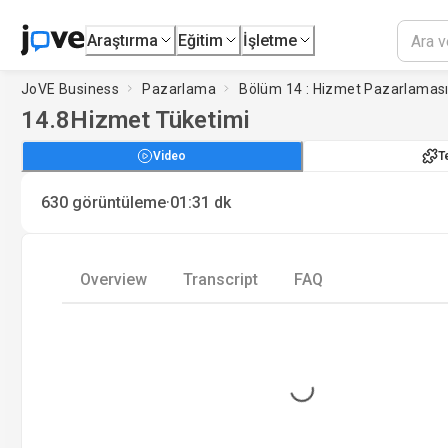
Araştırma
Eğitim
İşletme
JoVE Business
Pazarlama
Bölüm 14 : Hizmet Pazarlamas
14.8
Hizmet Tüketimi
Video
T
·
630
görüntüleme
01:31
dk
Overview
Transcript
FAQ
Loading...