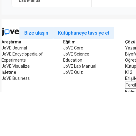
Lab Manual
Bize ulaşın
Kütüphaneye tavsiye et
Araştırma
Eğitim
Çözü
JoVE Journal
JoVE Core
Yazar
JoVE Encyclopedia of
JoVE Science
Biyo
Experiments
Education
Öğret
JoVE Visualize
JoVE Lab Manual
Kütüp
İşletme
JoVE Quiz
K12
JoVE Business
Erişil
Terci
Bildiri
Telif hakkı © 2026 MyJoVE Corporation. Tüm 