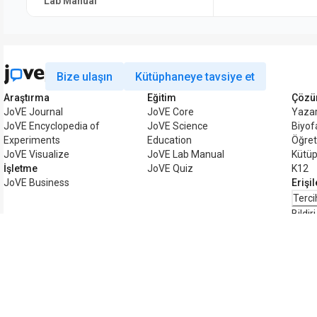
Lab Manual
Bize ulaşın
Kütüphaneye tavsiye et
Araştırma
Eğitim
Çözü
JoVE Journal
JoVE Core
Yazar
JoVE Encyclopedia of
JoVE Science
Biyo
Experiments
Education
Öğret
JoVE Visualize
JoVE Lab Manual
Kütüp
İşletme
JoVE Quiz
K12
JoVE Business
Erişil
Terci
Bildiri
Telif hakkı © 2026 MyJoVE Corporation. Tüm 