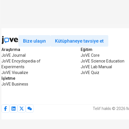
Bize ulaşın
Kütüphaneye tavsiye et
Araştırma
Eğitim
JoVE Journal
JoVE Core
JoVE Encyclopedia of
JoVE Science Education
Experiments
JoVE Lab Manual
JoVE Visualize
JoVE Quiz
İşletme
JoVE Business
Telif hakkı © 2026 M