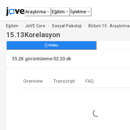
Araştırma
Eğitim
İşletme
Eğitim
JoVE Core
Sosyal Psikoloji
Bölüm 15 : Araştırma
15.13
Korelasyon
Video
·
35.2K
görüntüleme
02:20
dk
Overview
Transcript
FAQ
Loading...