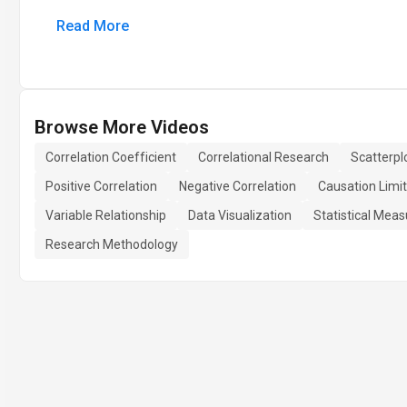
Read More
Browse More Videos
Correlation Coefficient
Correlational Research
Scatterpl
Positive Correlation
Negative Correlation
Causation Limit
Variable Relationship
Data Visualization
Statistical Mea
Research Methodology