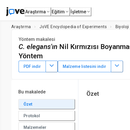
Araştırma
Eğitim
İşletme
Araştırma
JoVE Encyclopedia of Experiments
Biyoloji
Yöntem makalesi
C. elegans'ın
Nil Kırmızısı Boyanmas
Yöntem
30 Nisan 2023
PDF indir
Malzeme listesini indir
Bu makalede
Özet
Özet
Protokol
Malzemeler