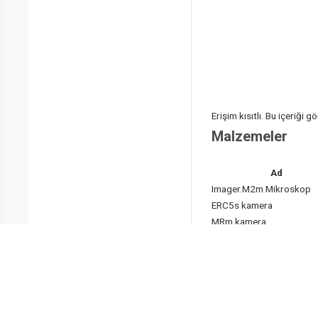
Erişim kısıtlı. Bu içeriği
Malzemeler
Ad
Imager.M2m Mikroskop
ERC5s kamera
MRm kamera
Nil kırmızısı
İzopropil Alkol
Santrifüj 5430
Tüp Döndürücü